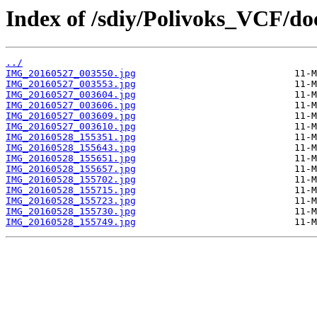
Index of /sdiy/Polivoks_VCF/doc
../
IMG_20160527_003550.jpg
IMG_20160527_003553.jpg
IMG_20160527_003604.jpg
IMG_20160527_003606.jpg
IMG_20160527_003609.jpg
IMG_20160527_003610.jpg
IMG_20160528_155351.jpg
IMG_20160528_155643.jpg
IMG_20160528_155651.jpg
IMG_20160528_155657.jpg
IMG_20160528_155702.jpg
IMG_20160528_155715.jpg
IMG_20160528_155723.jpg
IMG_20160528_155730.jpg
IMG_20160528_155749.jpg